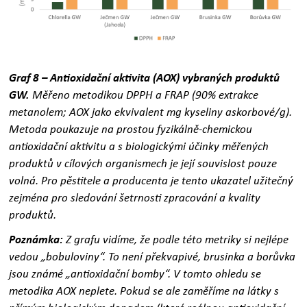
Graf 8 – Antioxidační aktivita (AOX) vybraných produktů
GW.
Měřeno metodikou DPPH a FRAP (90% extrakce
metanolem; AOX jako ekvivalent mg kyseliny askorbové/g).
Metoda poukazuje na prostou fyzikálně-chemickou
antioxidační aktivitu a s biologickými účinky měřených
produktů v cílových organismech je její souvislost pouze
volná. Pro pěstitele a producenta je tento ukazatel užitečný
zejména pro sledování šetrnosti zpracování a kvality
produktů.
Poznámka:
Z grafu vidíme, že podle této metriky si nejlépe
vedou „bobuloviny“. To není překvapivé, brusinka a borůvka
jsou známé „antioxidační bomby“. V tomto ohledu se
metodika AOX neplete. Pokud se ale zaměříme na látky s