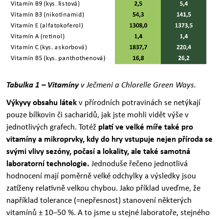
Tabulka 1 – Vitamíny
v Ječmeni a Chlorelle Green Ways.
Výkyvy obsahu látek
v přírodních potravinách se netýkají
pouze bílkovin či sacharidů, jak jste mohli vidět výše v
jednotlivých grafech. Totéž
platí ve velké míře také pro
vitamíny a mikroprvky, kdy do hry vstupuje nejen příroda se
svými vlivy sezóny, počasí a lokality, ale také samotná
laboratorní technologie.
Jednoduše řečeno jednotlivá
hodnocení mají poměrně velké odchylky a výsledky jsou
zatíženy relativně velkou chybou. Jako příklad uveďme, že
například tolerance (=nepřesnost) stanovení některých
vitamínů ± 10–50 %. A to jsme u stejné laboratoře, stejného