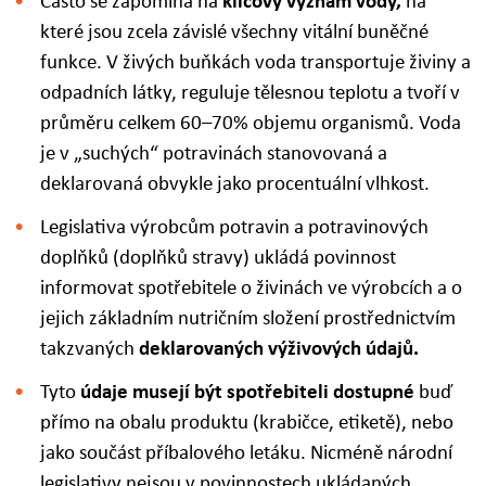
Často se zapomíná na
klíčový význam vody,
na
které jsou zcela závislé všechny vitální buněčné
funkce. V živých buňkách voda transportuje živiny a
odpadních látky, reguluje tělesnou teplotu a tvoří v
průměru celkem 60–70% objemu organismů. Voda
je v „suchých“ potravinách stanovovaná a
deklarovaná obvykle jako procentuální vlhkost.
Legislativa výrobcům potravin a potravinových
doplňků (doplňků stravy) ukládá povinnost
informovat spotřebitele o živinách ve výrobcích a o
jejich základním nutričním složení prostřednictvím
takzvaných
deklarovaných výživových údajů.
Tyto
údaje musejí být spotřebiteli dostupné
buď
přímo na obalu produktu (krabičce, etiketě), nebo
jako součást příbalového letáku. Nicméně národní
legislativy nejsou v povinnostech ukládaných