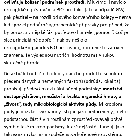
ovlivňuje kolísání podmínek prostředí.
Mluvíme-li navíc o
ekologickém pěstování a BIO-produkci jako v případě GW,
pak pěstitel – na rozdíl od svého konvenčního kolegy – nemá
k dispozici podpůrné agrochemické přípravky pro případ, že
by porostu v nějaké fázi potřeboval uměle „pomoci“. Což je
sice principiálně dobře (jinak by nešlo o
ekologické/organické/BIO pěstování), nicméně to zároveň
znamená, že výslednou nutriční hodnotu má v rukou
skutečně příroda.
Do aktuální nutriční hodnoty daného produktu se mimo
předem daných a neměnných faktorů (odrůda, lokalita)
propisují především aktuální půdní podmínky:
množství
dostupných živin, množství a kvalita organické hmoty a
„živost“, tedy mikrobiologická aktivita půdy.
Mikrobiom
půdy je obzvlášť významný (stejně jako nedoceněný), neboť
podstatnou část živin rostlinám zprostředkovávají právě
symbiotické mikroorganismy, které nejčastěji fungují jako
takzvaná mykorhizní společenstva kořenového systému.