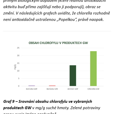
přímým biologickým dopadem (které reálnou antioxidační
aktivitu buď přímo zajišťují nebo ji podporují), obraz se
změní. V následujících grafech uvidíte, že chlorella rozhodně
není antioxidačně ustrašenou „Popelkou“, právě naopak.
Graf 9 – Srovnání obsahu chlorofylu ve vybraných
produktech GW
v mg/g suché hmoty. Zelené potraviny