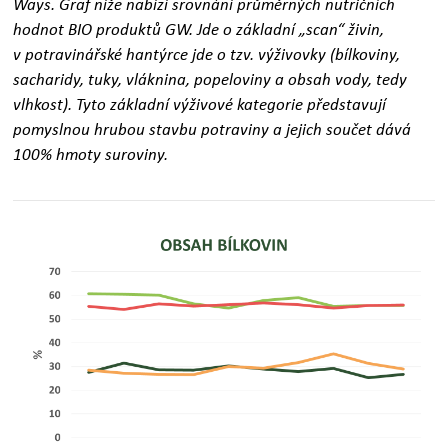
Ways. Graf níže nabízí srovnání průměrných nutričních
hodnot BIO produktů GW. Jde o základní „scan“ živin,
v potravinářské hantýrce jde o tzv. výživovky (bílkoviny,
sacharidy, tuky, vláknina, popeloviny a obsah vody, tedy
vlhkost). Tyto základní výživové kategorie představují
pomyslnou hrubou stavbu potraviny a jejich součet dává
100% hmoty suroviny.