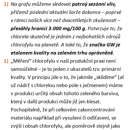
Na grafu můžeme sledovat
patrný sezónní vliv,
přičemž poslední aktuální šarže dokonce – poprvé
v rámci našich více než dvacetiletých zkušeností –
přesáhly hranici 3.000 mg/100 g.
Potvrzuje to, že
chlorela skutečně je jedním z nejbohatších zdrojů
chlorofylu na planetě. A také to, že
značka GW je
etalonem kvality na zeleném trhu oprávněně.
„
Měření“ chlorofylu v naší produkční praxi není
samoúčelné – je to jeden z ukazatelů tzv. primární
kvality.
V principu jde o to, že jakmile „sklidíme“ (ať
už nádrž s chlorelou nebo pole s ječmenem) máme
v produkci určitý obsah tohoto zeleného barviva,
který v další produkci může již jen klesat.
Pochopitelně, že při celkovém zakoncentrování
materiálu například při vysušení či odšťavení, se
zvýší i obsah chlorofylu, ale poměrově stejně jako