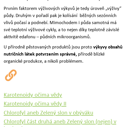
Prvním faktorem výživových výkyvů je tedy úroveň „výživy“
půdy. Druhým v pořadí pak je kolísání běžných sezónních
vlivů počasí a podnebí. Mimochodem i půda samotná má
své teplotní výživové cykly, a to nejen díky teplotně závislé
aktivitě edafonu – půdních mikroorganismů.
U přírodně pěstovaných produktů jsou proto
výkyvy obsahů
nutričních látek potvrzením správné,
přírodě blízké
organické produkce,
a nikoli problémem.
Karotenoidy očima vědy
Karotenoidy očima vědy II
Chlorofyl aneb Zelený slon v obýváku
Chlorofyl část druhá aneb Zelený slon (nejen) v