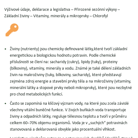
Výživové údaje, deklarace a legislativa – Přirozené sezónní výkyvy –
Základní živiny – Vitamíny, minerály a mikroprvky – Chlorofyl
Živiny (nutrienty) jsou chemicky definované látky,
které tvoří základní
energetickou a biologickou hodnotu potravin.
Podle chemické
příslušnosti se člení na:
sacharidy (cukry), lipidy (tuky), proteiny
(bílkoviny), vitamíny, minerály a vodu.
Známé je také dělení základních
živin
na makroživiny
(tuky, bílkoviny, sacharidy), které představují
zejména zdroj energie a stavební prvky těla
a na mikroživiny (vitamíny,
minerální látky a stopové prvky neboli mikroprvky), které jsou nezbytné
pro chod metabolických funkcí.
Často se zapomíná na
klíčový význam vody,
na které jsou zcela závislé
všechny vitální buněčné funkce. V živých buňkách voda transportuje
živiny a odpadních látky, reguluje tělesnou teplotu a tvoří v průměru
celkem 60–70% objemu organismů. Voda je v „suchých“ potravinách
stanovovaná a deklarovaná obvykle jako procentuální vlhkost.