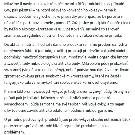
Mluvíme-li navíc o ekologickém pěstování a BIO-produkci jako v případě
GW, pak pěstitel – na rozdíl od svého konvenčního kolegy – nemá k
dispozici podpůrné agrochemické přípravky pro případ, že by porostu v
nějaké fázi potřeboval uměle „pomoci“. Což je sice principiálně dobře (jinak
by nešlo o ekologické/organické/BIO pěstování), nicméně to zároveň
znamená, že výslednou nutriční hodnotu má v rukou skutečně příroda.
Do aktuální nutriční hodnoty daného produktu se mimo předem daných a
neměnných faktorů (odrůda, lokalita) propisují především aktuální půdní
podmínky:
množství dostupných živin, množství a kvalita organické hmoty
a „živost“, tedy mikrobiologická aktivita půdy.
Mikrobiom půdy je obzvlášť
významný (stejně jako nedoceněný), neboť podstatnou část živin rostlinám
zprostředkovávají právě symbiotické mikroorganismy, které nejčastěji
fungují jako takzvaná mykorhizní společenstva kořenového systému.
Prvním faktorem výživových výkyvů je tedy úroveň „výživy“ půdy. Druhým v
pořadí pak je kolísání běžných sezónních vlivů počasí a podnebí.
Mimochodem i půda samotná má své teplotní výživové cykly, a to nejen
díky teplotně závislé aktivitě edafonu – půdních mikroorganismů.
U přírodně pěstovaných produktů jsou proto
výkyvy obsahů nutričních látek
potvrzením správné,
přírodě blízké organické produkce,
a nikoli
problémem.