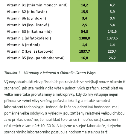
Tabulka 1 – Vitamíny
v Ječmeni a Chlorelle Green Ways.
Výkyvy obsahu látek
v přírodních potravinách se netýkají pouze bílkovin či
sacharidů, jak jste mohli vidět výše v jednotlivých grafech. Totéž
platí ve
velké míře také pro vitamíny a mikroprvky, kdy do hry vstupuje nejen
příroda se svými vlivy sezóny, počasí a lokality, ale také samotná
laboratorní technologie.
Jednoduše řečeno jednotlivá hodnocení mají
poměrně velké odchylky a výsledky jsou zatíženy relativně velkou chybou.
Jako příklad uveďme, že například tolerance (=nepřesnost) stanovení
některých vitamínů ± 10–50 %. A to jsme u stejné laboratoře, stejného
standardního laboratorního postupu a hodnotíme stejnou šarži.