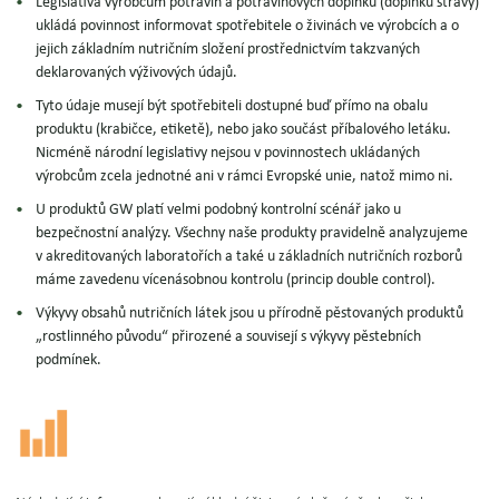
Legislativa výrobcům potravin a potravinových doplňků (doplňků stravy)
ukládá povinnost informovat spotřebitele o živinách ve výrobcích a o
jejich základním nutričním složení prostřednictvím takzvaných
deklarovaných výživových údajů.
Tyto
údaje musejí být spotřebiteli dostupné
buď přímo na obalu
produktu (krabičce, etiketě), nebo jako součást příbalového letáku.
Nicméně národní legislativy nejsou v povinnostech ukládaných
výrobcům zcela jednotné ani v rámci Evropské unie, natož mimo ni.
U produktů GW platí velmi podobný kontrolní scénář jako u
bezpečnostní analýzy.
Všechny naše produkty pravidelně analyzujeme
v akreditovaných laboratořích
a také u základních nutričních rozborů
máme zavedenu
vícenásobnou kontrolu
(princip double control).
Výkyvy obsahů nutričních látek jsou u přírodně pěstovaných produktů
„rostlinného původu“ přirozené
a souvisejí s výkyvy pěstebních
podmínek
.