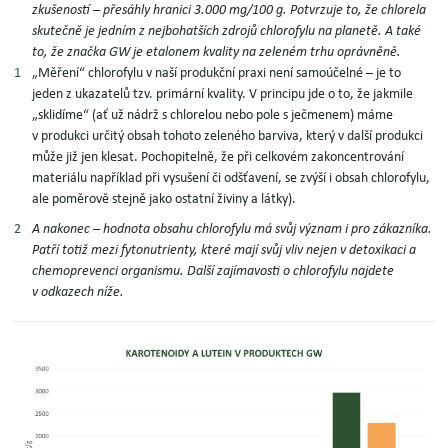
zkušeností –
přesáhly hranici 3.000 mg/100 g.
Potvrzuje to, že chlorela
skutečně je jedním z nejbohatších zdrojů chlorofylu na planetě. A také
to, že
značka GW je etalonem kvality na zeleném trhu oprávněně.
„
Měření“ chlorofylu v naší produkční praxi není samoúčelné – je to
jeden z ukazatelů tzv. primární kvality.
V principu jde o to, že jakmile
„sklidíme“ (ať už nádrž s chlorelou nebo pole s ječmenem) máme
v produkci určitý obsah tohoto zeleného barviva, který v další produkci
může již jen klesat. Pochopitelně, že při celkovém zakoncentrování
materiálu například při vysušení či odšťavení, se zvýší i obsah chlorofylu,
ale poměrově stejně jako ostatní živiny a látky).
A nakonec – hodnota obsahu chlorofylu má svůj význam i pro zákazníka.
Patří totiž mezi fytonutrienty, které mají svůj vliv nejen v detoxikaci a
chemoprevenci organismu.
Další zajímavosti o chlorofylu najdete
v odkazech níže.