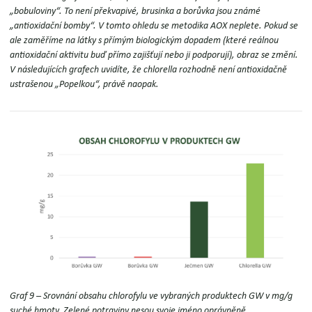
„bobuloviny“. To není překvapivé, brusinka a borůvka jsou známé
„antioxidační bomby“. V tomto ohledu se metodika AOX neplete. Pokud se
ale zaměříme na látky s přímým biologickým dopadem (které reálnou
antioxidační aktivitu buď přímo zajišťují nebo ji podporují), obraz se změní.
V následujících grafech uvidíte, že chlorella rozhodně není antioxidačně
ustrašenou „Popelkou“, právě naopak.
Graf 9 – Srovnání obsahu chlorofylu ve vybraných produktech GW
v mg/g
suché hmoty. Zelené potraviny nesou svoje jméno oprávněně.