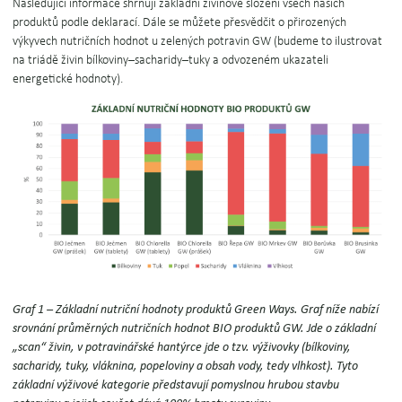
Následující informace shrnují základní živinové složení všech našich
produktů podle deklarací. Dále se můžete přesvědčit o přirozených
výkyvech nutričních hodnot u zelených potravin GW (budeme to ilustrovat
na triádě živin bílkoviny–sacharidy–tuky a odvozeném ukazateli
energetické hodnoty).
Graf 1 – Základní nutriční hodnoty
produktů Green Ways. Graf níže nabízí
srovnání průměrných nutričních hodnot BIO produktů GW. Jde o základní
„scan“ živin, v potravinářské hantýrce jde o tzv. výživovky (bílkoviny,
sacharidy, tuky, vláknina, popeloviny a obsah vody, tedy vlhkost). Tyto
základní výživové kategorie představují pomyslnou hrubou stavbu