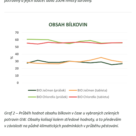
potraviny a jejich součet dává 100% hmoty suroviny.
Graf 2 – Průběh hodnot obsahu bílkovin v čase u vybraných zelených
potravin GW.
Obsahy kolísají kolem středové hodnoty, a to především
v závislosti na půdně-klimatických podmínkách v průběhu pěstování.